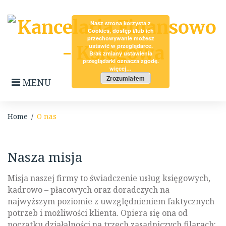
Skip
to
Nasz strona korzysta z
content
Cookies, dostęp i/lub ich
przechowywanie możesz
ustawić w przeglądarce.
Brak zmiany ustawienia
przeglądarki oznacza zgodę.
więcej…
Zrozumiałem
MENU
Home
/
O nas
O
Nasza misja
nas
Misja naszej firmy to świadczenie usług księgowych,
kadrowo – płacowych oraz doradczych na
najwyższym poziomie z uwzględnieniem faktycznych
potrzeb i możliwości klienta. Opiera się ona od
początku działalności na trzech zasadniczych filarach: